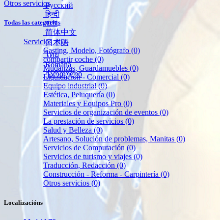
Otros servicios
Русский
हिन्दी
বাংলা
Todas las categorías
简体中文
Servicios
(0)
日本語
Casting, Modelo, Fotógrafo
(0)
ไทย
compartir coche
(0)
Română
Mudanzas, Guardamuebles
(0)
ქართული
Liquidación - Comercial
(0)
Equipo industrial
(0)
Estética, Peluquería
(0)
Materiales y Equipos Pro
(0)
Servicios de organización de eventos
(0)
La prestación de servicios
(0)
Salud y Belleza
(0)
Artesano, Solución de problemas, Manitas
(0)
Servicios de Computación
(0)
Servicios de turismo y viajes
(0)
Traducción, Redacción
(0)
Construcción - Reforma - Carpintería
(0)
Otros servicios
(0)
Localizacións