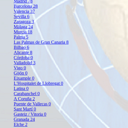
Madrid
78
Barcelona
28
Valencia
37
Sevilla
6
Zaragoza
3
Málaga
24
Murcia
18
Palma
5
Las Palmas de Gran Canaria
8
Bilbao
6
Alicante
8
Córdoba
0
Valladolid
3
Vigo
0
Gijón
0
Eixample
0
L'Hospitalet de Llobregat
0
Latina
0
Carabanchel
0
A Coruña
2
Puente de Vallecas
0
Sant Martí
0
Gasteiz / Vitoria
0
Granada
24
Elche
2