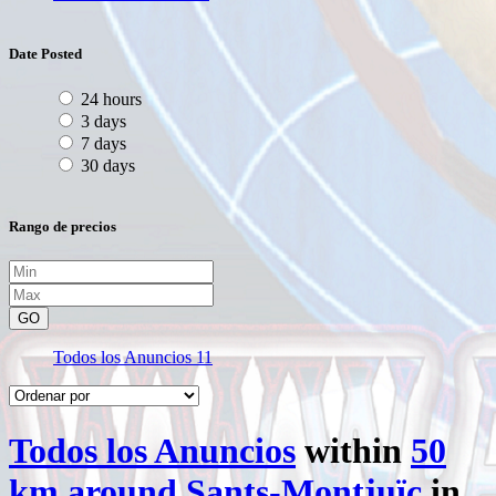
Date Posted
24 hours
3 days
7 days
30 days
Rango de precios
GO
Todos los Anuncios
11
Todos los Anuncios
within
50
km around Sants-Montjuïc
in