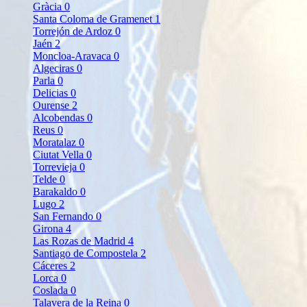
Gràcia
0
Santa Coloma de Gramenet
1
Torrejón de Ardoz
0
Jaén
2
Moncloa-Aravaca
0
Algeciras
0
Parla
0
Delicias
0
Ourense
2
Alcobendas
0
Reus
0
Moratalaz
0
Ciutat Vella
0
Torrevieja
0
Telde
0
Barakaldo
0
Lugo
2
San Fernando
0
Girona
4
Las Rozas de Madrid
4
Santiago de Compostela
2
Cáceres
2
Lorca
0
Coslada
0
Talavera de la Reina
0