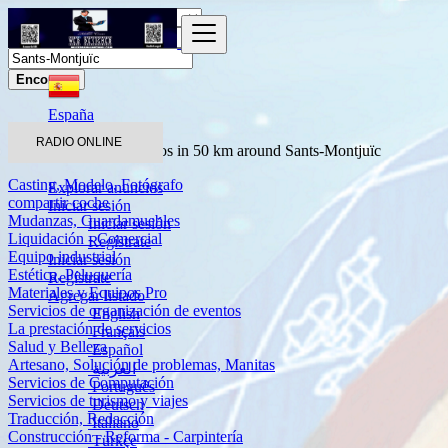
Encontrar
España
Servicios
RADIO ONLINE
Todos los Anuncios in 50 km around Sants-Montjuïc
Casting, Modelo, Fotógrafo
Explorar anuncios
compartir coche
Iniciar sesión
Mudanzas, Guardamuebles
Iniciar sesión
Liquidación - Comercial
Regístrate
Equipo industrial
Iniciar sesión
Estética, Peluquería
Regístrate
Materiales y Equipos Pro
Agregar listado
Servicios de organización de eventos
English
La prestación de servicios
Français
Salud y Belleza
Español
Artesano, Solución de problemas, Manitas
العربية
Servicios de Computación
Português
Servicios de turismo y viajes
Deutsch
Traducción, Redacción
Italiano
Construcción - Reforma - Carpintería
Türkçe