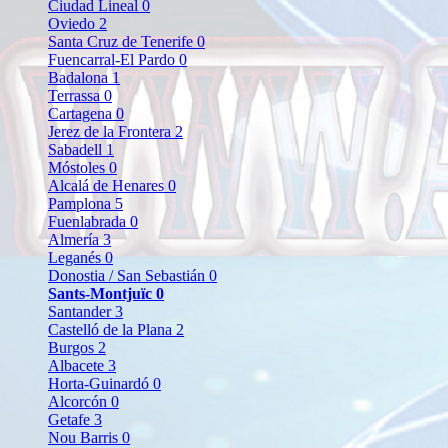
Ciudad Lineal
0
Oviedo
2
Santa Cruz de Tenerife
0
Fuencarral-El Pardo
0
Badalona
1
Terrassa
0
Cartagena
0
Jerez de la Frontera
2
Sabadell
1
Móstoles
0
Alcalá de Henares
0
Pamplona
5
Fuenlabrada
0
Almería
3
Leganés
0
Donostia / San Sebastián
0
Sants-Montjuïc
0
Santander
3
Castelló de la Plana
2
Burgos
2
Albacete
3
Horta-Guinardó
0
Alcorcón
0
Getafe
3
Nou Barris
0