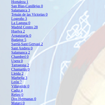
Hortaleza
1
San Blas-Canillejas
0
Salamanca
3
Tetuán de las Victorias
0
Logroño
3
La Laguna
0
Madrid Centro
28
Huelva
2
Arganzuela
0
Badajoz
5
Sarrià-Sant Gervasi
2
Sant Andreu
0
Salamanca
2
Chamberí
0
Usera
0
Tarragona
2
Chamartín
0
Lleida
2
Marbella
3
León
7
Villaverde
0
Cadiz
4
Retiro
0
Dos Hermanas
0
Mataró
0