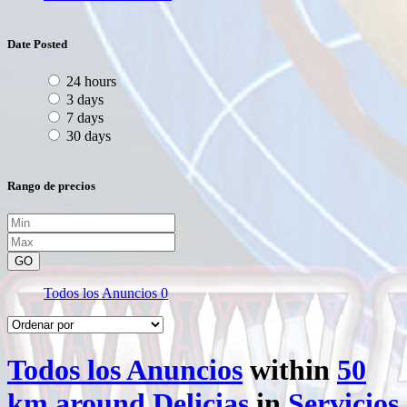
Date Posted
24 hours
3 days
7 days
30 days
Rango de precios
GO
Todos los Anuncios
0
Todos los Anuncios
within
50
km around Delicias
in
Servicios