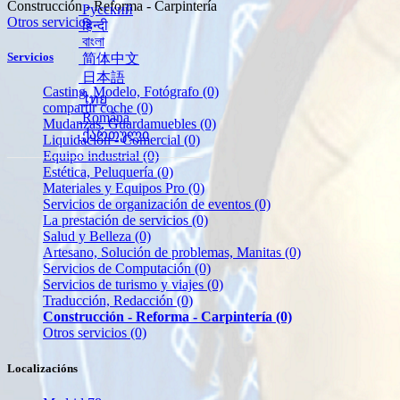
Construcción - Reforma - Carpintería
Русский
Otros servicios
हिन्दी
বাংলা
Servicios
简体中文
日本語
Casting, Modelo, Fotógrafo
(0)
ไทย
compartir coche
(0)
Română
Mudanzas, Guardamuebles
(0)
ქართული
Liquidación - Comercial
(0)
Equipo industrial
(0)
Estética, Peluquería
(0)
Materiales y Equipos Pro
(0)
Servicios de organización de eventos
(0)
La prestación de servicios
(0)
Salud y Belleza
(0)
Artesano, Solución de problemas, Manitas
(0)
Servicios de Computación
(0)
Servicios de turismo y viajes
(0)
Traducción, Redacción
(0)
Construcción - Reforma - Carpintería
(0)
Otros servicios
(0)
Localizacións