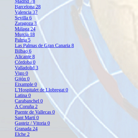
Madrid
78
Barcelona
28
Valencia
37
Sevilla
6
Zaragoza
3
Málaga
24
Murcia
18
Palma
5
Las Palmas de Gran Canaria
8
Bilbao
6
Alicante
8
Córdoba
0
Valladolid
3
Vigo
0
Gijón
0
Eixample
0
L'Hospitalet de Llobregat
0
Latina
0
Carabanchel
0
A Coruña
2
Puente de Vallecas
0
Sant Martí
0
Gasteiz / Vitoria
0
Granada
24
Elche
2