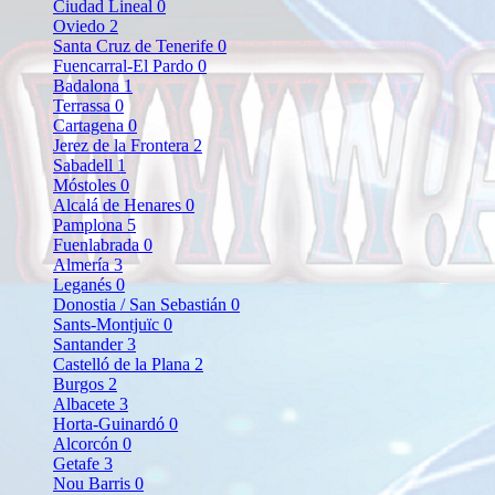
Ciudad Lineal
0
Oviedo
2
Santa Cruz de Tenerife
0
Fuencarral-El Pardo
0
Badalona
1
Terrassa
0
Cartagena
0
Jerez de la Frontera
2
Sabadell
1
Móstoles
0
Alcalá de Henares
0
Pamplona
5
Fuenlabrada
0
Almería
3
Leganés
0
Donostia / San Sebastián
0
Sants-Montjuïc
0
Santander
3
Castelló de la Plana
2
Burgos
2
Albacete
3
Horta-Guinardó
0
Alcorcón
0
Getafe
3
Nou Barris
0