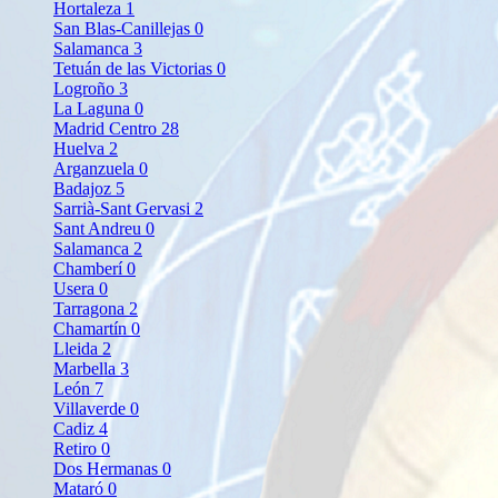
Hortaleza
1
San Blas-Canillejas
0
Salamanca
3
Tetuán de las Victorias
0
Logroño
3
La Laguna
0
Madrid Centro
28
Huelva
2
Arganzuela
0
Badajoz
5
Sarrià-Sant Gervasi
2
Sant Andreu
0
Salamanca
2
Chamberí
0
Usera
0
Tarragona
2
Chamartín
0
Lleida
2
Marbella
3
León
7
Villaverde
0
Cadiz
4
Retiro
0
Dos Hermanas
0
Mataró
0