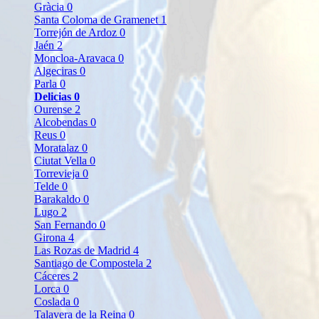
Gràcia
0
Santa Coloma de Gramenet
1
Torrejón de Ardoz
0
Jaén
2
Moncloa-Aravaca
0
Algeciras
0
Parla
0
Delicias
0
Ourense
2
Alcobendas
0
Reus
0
Moratalaz
0
Ciutat Vella
0
Torrevieja
0
Telde
0
Barakaldo
0
Lugo
2
San Fernando
0
Girona
4
Las Rozas de Madrid
4
Santiago de Compostela
2
Cáceres
2
Lorca
0
Coslada
0
Talavera de la Reina
0