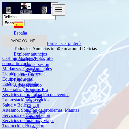
Encontrar
España
Servicios
RADIO ONLINE
Construcción - Reforma - Carpintería
Todos los Anuncios in 50 km around Delicias
Explorar anuncios
Casting, Modelo, Fotógrafo
Iniciar sesión
compartir coche
Iniciar sesión
Mudanzas, Guardamuebles
Regístrate
Liquidación - Comercial
Iniciar sesión
Equipo industrial
Regístrate
Estética, Peluquería
Agregar listado
Materiales y Equipos Pro
English
Servicios de organización de eventos
Français
La prestación de servicios
Español
Salud y Belleza
العربية
Artesano, Solución de problemas, Manitas
Português
Servicios de Computación
Deutsch
Servicios de turismo y viajes
Italiano
Traducción, Redacción
Türkçe