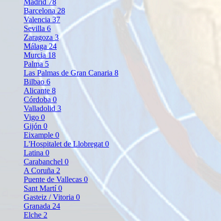
Madrid
78
Barcelona
28
Valencia
37
Sevilla
6
Zaragoza
3
Málaga
24
Murcia
18
Palma
5
Las Palmas de Gran Canaria
8
Bilbao
6
Alicante
8
Córdoba
0
Valladolid
3
Vigo
0
Gijón
0
Eixample
0
L'Hospitalet de Llobregat
0
Latina
0
Carabanchel
0
A Coruña
2
Puente de Vallecas
0
Sant Martí
0
Gasteiz / Vitoria
0
Granada
24
Elche
2