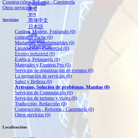
Construcción - Reforma - Carpintería
Русский
Otros servicios
हिन्दी
বাংলা
Servicios
简体中文
日本語
Casting, Modelo, Fotógrafo
(0)
ไทย
compartir coche
(0)
Română
Mudanzas, Guardamuebles
(0)
ქართული
Liquidación - Comercial
(0)
Equipo industrial
(0)
Estética, Peluquería
(0)
Materiales y Equipos Pro
(0)
Servicios de organización de eventos
(0)
La prestación de servicios
(0)
Salud y Belleza
(0)
Artesano, Solución de problemas, Manitas
(0)
Servicios de Computación
(0)
Servicios de turismo y viajes
(0)
Traducción, Redacción
(0)
Construcción - Reforma - Carpintería
(0)
Otros servicios
(0)
Localizacións