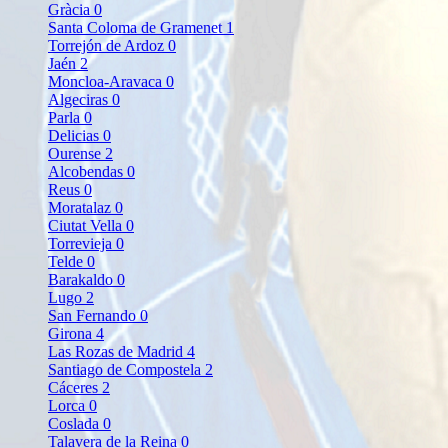
Gràcia
0
Santa Coloma de Gramenet
1
Torrejón de Ardoz
0
Jaén
2
Moncloa-Aravaca
0
Algeciras
0
Parla
0
Delicias
0
Ourense
2
Alcobendas
0
Reus
0
Moratalaz
0
Ciutat Vella
0
Torrevieja
0
Telde
0
Barakaldo
0
Lugo
2
San Fernando
0
Girona
4
Las Rozas de Madrid
4
Santiago de Compostela
2
Cáceres
2
Lorca
0
Coslada
0
Talavera de la Reina
0