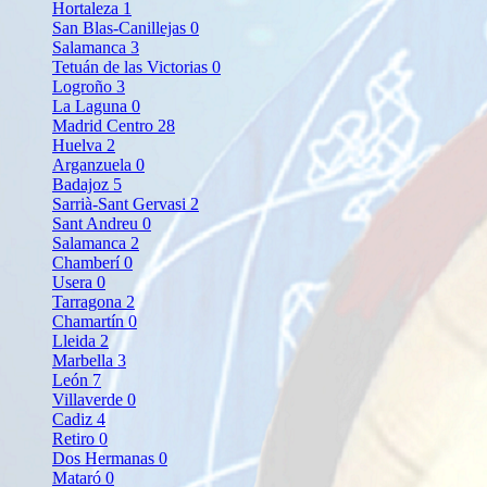
Hortaleza
1
San Blas-Canillejas
0
Salamanca
3
Tetuán de las Victorias
0
Logroño
3
La Laguna
0
Madrid Centro
28
Huelva
2
Arganzuela
0
Badajoz
5
Sarrià-Sant Gervasi
2
Sant Andreu
0
Salamanca
2
Chamberí
0
Usera
0
Tarragona
2
Chamartín
0
Lleida
2
Marbella
3
León
7
Villaverde
0
Cadiz
4
Retiro
0
Dos Hermanas
0
Mataró
0