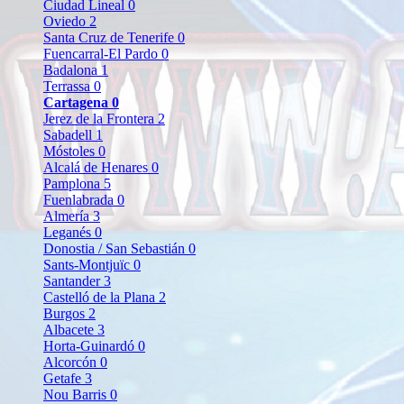
Ciudad Lineal
0
Oviedo
2
Santa Cruz de Tenerife
0
Fuencarral-El Pardo
0
Badalona
1
Terrassa
0
Cartagena
0
Jerez de la Frontera
2
Sabadell
1
Móstoles
0
Alcalá de Henares
0
Pamplona
5
Fuenlabrada
0
Almería
3
Leganés
0
Donostia / San Sebastián
0
Sants-Montjuïc
0
Santander
3
Castelló de la Plana
2
Burgos
2
Albacete
3
Horta-Guinardó
0
Alcorcón
0
Getafe
3
Nou Barris
0