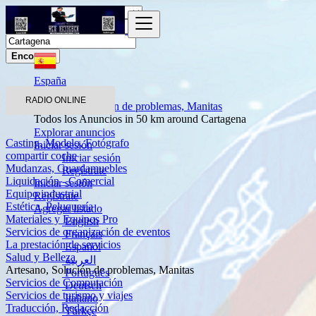
Encontrar
España
Servicios
RADIO ONLINE
Artesano, Solución de problemas, Manitas
Todos los Anuncios in 50 km around Cartagena
Explorar anuncios
Casting, Modelo, Fotógrafo
Iniciar sesión
compartir coche
Iniciar sesión
Mudanzas, Guardamuebles
Regístrate
Liquidación - Comercial
Iniciar sesión
Equipo industrial
Regístrate
Estética, Peluquería
Agregar listado
Materiales y Equipos Pro
English
Servicios de organización de eventos
Français
La prestación de servicios
Español
Salud y Belleza
العربية
Artesano, Solución de problemas, Manitas
Português
Servicios de Computación
Deutsch
Servicios de turismo y viajes
Italiano
Traducción, Redacción
Türkçe