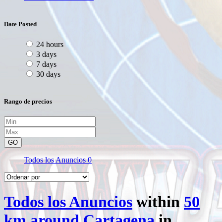
Date Posted
24 hours
3 days
7 days
30 days
Rango de precios
GO
Todos los Anuncios
0
Todos los Anuncios
within
50
km around Cartagena
in