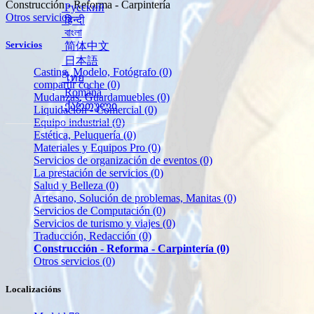
Construcción - Reforma - Carpintería
Русский
Otros servicios
हिन्दी
বাংলা
Servicios
简体中文
日本語
Casting, Modelo, Fotógrafo
(0)
ไทย
compartir coche
(0)
Română
Mudanzas, Guardamuebles
(0)
ქართული
Liquidación - Comercial
(0)
Equipo industrial
(0)
Estética, Peluquería
(0)
Materiales y Equipos Pro
(0)
Servicios de organización de eventos
(0)
La prestación de servicios
(0)
Salud y Belleza
(0)
Artesano, Solución de problemas, Manitas
(0)
Servicios de Computación
(0)
Servicios de turismo y viajes
(0)
Traducción, Redacción
(0)
Construcción - Reforma - Carpintería
(0)
Otros servicios
(0)
Localizacións