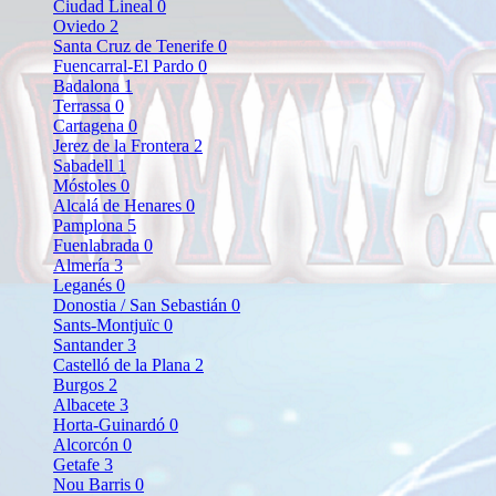
Ciudad Lineal
0
Oviedo
2
Santa Cruz de Tenerife
0
Fuencarral-El Pardo
0
Badalona
1
Terrassa
0
Cartagena
0
Jerez de la Frontera
2
Sabadell
1
Móstoles
0
Alcalá de Henares
0
Pamplona
5
Fuenlabrada
0
Almería
3
Leganés
0
Donostia / San Sebastián
0
Sants-Montjuïc
0
Santander
3
Castelló de la Plana
2
Burgos
2
Albacete
3
Horta-Guinardó
0
Alcorcón
0
Getafe
3
Nou Barris
0