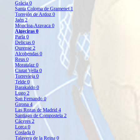
Gràcia
0
Santa Coloma de Gramenet
1
Torrejón de Ardoz
0
Jaén
2
Moncloa-Aravaca
0
Algeciras
0
Parla
0
Delicias
0
Ourense
2
Alcobendas
0
Reus
0
Moratalaz
0
Ciutat Vella
0
Torrevieja
0
Telde
0
Barakaldo
0
Lugo
2
San Fernando
0
Girona
4
Las Rozas de Madrid
4
Santiago de Compostela
2
Cáceres
2
Lorca
0
Coslada
0
Talavera de la Reina
0