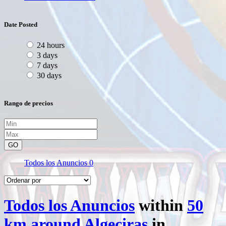
Date Posted
24 hours
3 days
7 days
30 days
Rango de precios
GO
Todos los Anuncios
0
Todos los Anuncios
within
50
km around Algeciras
in