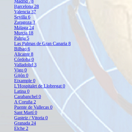
Madrid
78
Barcelona
28
Valencia
37
Sevilla
6
Zaragoza
3
Málaga
24
Murcia
18
Palma
5
Las Palmas de Gran Canaria
8
Bilbao
6
Alicante
8
Córdoba
0
Valladolid
3
Vigo
0
Gijón
0
Eixample
0
L'Hospitalet de Llobregat
0
Latina
0
Carabanchel
0
A Coruña
2
Puente de Vallecas
0
Sant Martí
0
Gasteiz / Vitoria
0
Granada
24
Elche
2