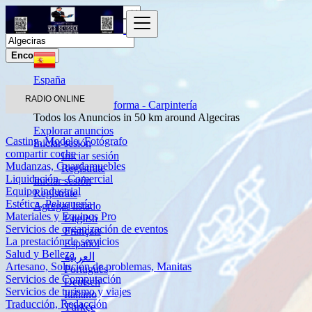
Encontrar
España
Servicios
RADIO ONLINE
Construcción - Reforma - Carpintería
Todos los Anuncios in 50 km around Algeciras
Explorar anuncios
Casting, Modelo, Fotógrafo
Iniciar sesión
compartir coche
Iniciar sesión
Mudanzas, Guardamuebles
Regístrate
Liquidación - Comercial
Iniciar sesión
Equipo industrial
Regístrate
Estética, Peluquería
Agregar listado
Materiales y Equipos Pro
English
Servicios de organización de eventos
Français
La prestación de servicios
Español
Salud y Belleza
العربية
Artesano, Solución de problemas, Manitas
Português
Servicios de Computación
Deutsch
Servicios de turismo y viajes
Italiano
Traducción, Redacción
Türkçe