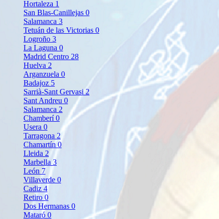
Hortaleza
1
San Blas-Canillejas
0
Salamanca
3
Tetuán de las Victorias
0
Logroño
3
La Laguna
0
Madrid Centro
28
Huelva
2
Arganzuela
0
Badajoz
5
Sarrià-Sant Gervasi
2
Sant Andreu
0
Salamanca
2
Chamberí
0
Usera
0
Tarragona
2
Chamartín
0
Lleida
2
Marbella
3
León
7
Villaverde
0
Cadiz
4
Retiro
0
Dos Hermanas
0
Mataró
0