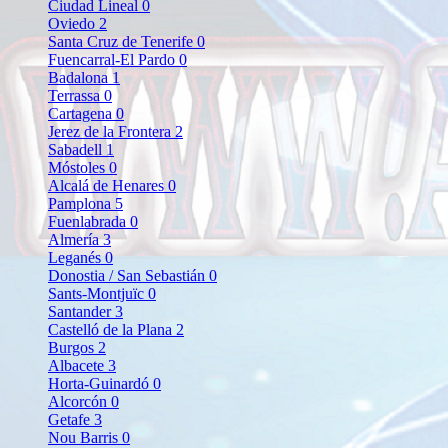
Ciudad Lineal
0
Oviedo
2
Santa Cruz de Tenerife
0
Fuencarral-El Pardo
0
Badalona
1
Terrassa
0
Cartagena
0
Jerez de la Frontera
2
Sabadell
1
Móstoles
0
Alcalá de Henares
0
Pamplona
5
Fuenlabrada
0
Almería
3
Leganés
0
Donostia / San Sebastián
0
Sants-Montjuïc
0
Santander
3
Castelló de la Plana
2
Burgos
2
Albacete
3
Horta-Guinardó
0
Alcorcón
0
Getafe
3
Nou Barris
0