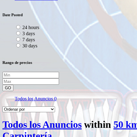
Date Posted
24 hours
3 days
7 days
30 days
Rango de precios
GO
Todos los Anuncios
0
Todos los Anuncios
within
50 k
Carpintería