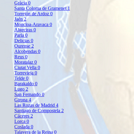
Gràcia
0
Santa Coloma de Gramenet
1
Torrejón de Ardoz
0
Jaén
2
Moncloa-Aravaca
0
Algeciras
0
Parla
0
Delicias
0
Ourense
2
Alcobendas
0
Reus
0
Moratalaz
0
Ciutat Vella
0
Torrevieja
0
Telde
0
Barakaldo
0
Lugo
2
San Fernando
0
Girona
4
Las Rozas de Madrid
4
Santiago de Compostela
2
Cáceres
2
Lorca
0
Coslada
0
Talavera de la Reina
0