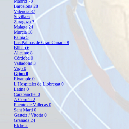
Madrid
78
Barcelona
28
Valencia
37
Sevilla
6
Zaragoza
3
Málaga
24
Murcia
18
Palma
5
Las Palmas de Gran Canaria
8
Bilbao
6
Alicante
8
Córdoba
0
Valladolid
3
Vigo
0
Gijón
0
Eixample
0
L'Hospitalet de Llobregat
0
Latina
0
Carabanchel
0
A Coruña
2
Puente de Vallecas
0
Sant Martí
0
Gasteiz / Vitoria
0
Granada
24
Elche
2