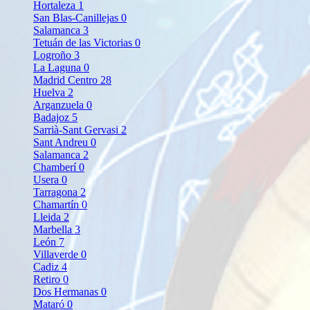
Hortaleza
1
San Blas-Canillejas
0
Salamanca
3
Tetuán de las Victorias
0
Logroño
3
La Laguna
0
Madrid Centro
28
Huelva
2
Arganzuela
0
Badajoz
5
Sarrià-Sant Gervasi
2
Sant Andreu
0
Salamanca
2
Chamberí
0
Usera
0
Tarragona
2
Chamartín
0
Lleida
2
Marbella
3
León
7
Villaverde
0
Cadiz
4
Retiro
0
Dos Hermanas
0
Mataró
0