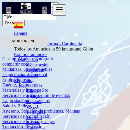
Encontrar
España
Servicios
RADIO ONLINE
Construcción - Reforma - Carpintería
Todos los Anuncios in 50 km around Gijón
Explorar anuncios
Casting, Modelo, Fotógrafo
Iniciar sesión
compartir coche
Iniciar sesión
Mudanzas, Guardamuebles
Regístrate
Liquidación - Comercial
Iniciar sesión
Equipo industrial
Regístrate
Estética, Peluquería
Agregar listado
Materiales y Equipos Pro
English
Servicios de organización de eventos
Français
La prestación de servicios
Español
Salud y Belleza
العربية
Artesano, Solución de problemas, Manitas
Português
Servicios de Computación
Deutsch
Servicios de turismo y viajes
Italiano
Traducción, Redacción
Türkçe