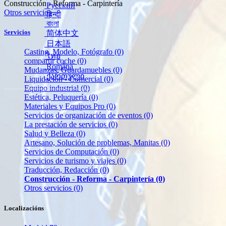
Construcción - Reforma - Carpintería
Русский
Otros servicios
हिन्दी
বাংলা
Servicios
简体中文
日本語
Casting, Modelo, Fotógrafo
(0)
ไทย
compartir coche
(0)
Română
Mudanzas, Guardamuebles
(0)
ქართული
Liquidación - Comercial
(0)
Equipo industrial
(0)
Estética, Peluquería
(0)
Materiales y Equipos Pro
(0)
Servicios de organización de eventos
(0)
La prestación de servicios
(0)
Salud y Belleza
(0)
Artesano, Solución de problemas, Manitas
(0)
Servicios de Computación
(0)
Servicios de turismo y viajes
(0)
Traducción, Redacción
(0)
Construcción - Reforma - Carpintería
(0)
Otros servicios
(0)
Localizacións