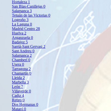
Hortaleza
1
San Blas-Canillejas
0
Salamanca
3
Tetuán de las Victorias
0
Logroño
3
La Laguna
0
Madrid Centro
28
Huelva
2
Arganzuela
0
Badajoz
5
Sarrià-Sant Gervasi
2
Sant Andreu
0
Salamanca
2
Chamberí
0
Usera
0
Tarragona
2
Chamartín
0
Lleida
2
Marbella
3
León
7
Villaverde
0
Cadiz
4
Retiro
0
Dos Hermanas
0
Mataró
0