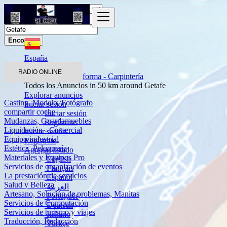
Encontrar
España
Servicios
RADIO ONLINE
Construcción - Reforma - Carpintería
Todos los Anuncios in 50 km around Getafe
Explorar anuncios
Casting, Modelo, Fotógrafo
Iniciar sesión
compartir coche
Iniciar sesión
Mudanzas, Guardamuebles
Regístrate
Liquidación - Comercial
Iniciar sesión
Equipo industrial
Regístrate
Estética, Peluquería
Agregar listado
Materiales y Equipos Pro
English
Servicios de organización de eventos
Français
La prestación de servicios
Español
Salud y Belleza
العربية
Artesano, Solución de problemas, Manitas
Português
Servicios de Computación
Deutsch
Servicios de turismo y viajes
Italiano
Traducción, Redacción
Türkçe