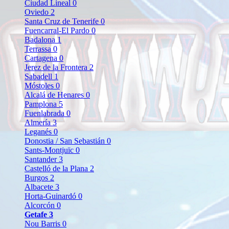
Ciudad Lineal
0
Oviedo
2
Santa Cruz de Tenerife
0
Fuencarral-El Pardo
0
Badalona
1
Terrassa
0
Cartagena
0
Jerez de la Frontera
2
Sabadell
1
Móstoles
0
Alcalá de Henares
0
Pamplona
5
Fuenlabrada
0
Almería
3
Leganés
0
Donostia / San Sebastián
0
Sants-Montjuïc
0
Santander
3
Castelló de la Plana
2
Burgos
2
Albacete
3
Horta-Guinardó
0
Alcorcón
0
Getafe
3
Nou Barris
0