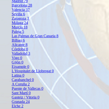
Madrid
79
Barcelona
28
Valencia
37
Sevilla
6
Zaragoza
3
Málaga
24
Murcia
18
Palma
5
Las Palmas de Gran Canaria
8
Bilbao
6
Alicante
8
Córdoba
0
Valladolid
3
Vigo
0
Gijón
0
Eixample
0
L'Hospitalet de Llobregat
0
Latina
0
Carabanchel
0
A Coruña
2
Puente de Vallecas
0
Sant Martí
0
Gasteiz / Vitoria
0
Granada
24
Elche
2