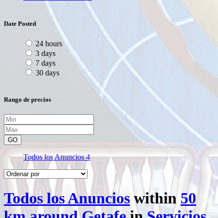
Date Posted
24 hours
3 days
7 days
30 days
Rango de precios
GO
Todos los Anuncios
4
Todos los Anuncios
within
50
km around Getafe
in
Servicios