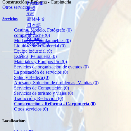
Construcción - Reforma - Carpintería
Русский
Otros servicios
हिन्दी
বাংলা
Servicios
简体中文
日本語
Casting, Modelo, Fotógrafo
(0)
ไทย
compartir coche
(0)
Română
Mudanzas, Guardamuebles
(0)
ქართული
Liquidación - Comercial
(0)
Equipo industrial
(0)
Estética, Peluquería
(0)
Materiales y Equipos Pro
(0)
Servicios de organización de eventos
(0)
La prestación de servicios
(0)
Salud y Belleza
(0)
Artesano, Solución de problemas, Manitas
(0)
Servicios de Computación
(0)
Servicios de turismo y viajes
(0)
Traducción, Redacción
(0)
Construcción - Reforma - Carpintería
(0)
Otros servicios
(0)
Localizacións