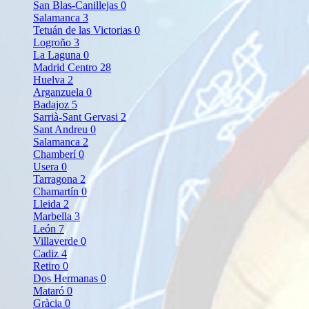
San Blas-Canillejas
0
Salamanca
3
Tetuán de las Victorias
0
Logroño
3
La Laguna
0
Madrid Centro
28
Huelva
2
Arganzuela
0
Badajoz
5
Sarrià-Sant Gervasi
2
Sant Andreu
0
Salamanca
2
Chamberí
0
Usera
0
Tarragona
2
Chamartín
0
Lleida
2
Marbella
3
León
7
Villaverde
0
Cadiz
4
Retiro
0
Dos Hermanas
0
Mataró
0
Gràcia
0