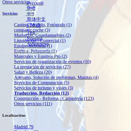
Otros servicios
Русский
हिन्दी
বাংলা
Servicios
简体中文
Casting, Modelo, Fotógrafo
(1)
日本語
compartir coche
(3)
ไทย
Mudanzas, Guardamuebles
(2)
Română
Liquidación - Comercial
(1)
ქართული
Equipo industrial
(1)
Estética, Peluquería
(1)
Materiales y Equipos Pro
(2)
Servicios de organización de eventos
(10)
La prestación de servicios
(27)
Salud y Belleza
(20)
Artesano, Solución de problemas, Manitas
(4)
Servicios de Computación
(5)
Servicios de turismo y viajes
(3)
Traducción, Redacción
(12)
Construcción - Reforma - Carpintería
(123)
Otros servicios
(111)
Localizacións
Madrid
79