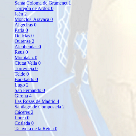
Santa Coloma de Gramenet
1
Torrejón de Ardoz
0
Jaén
2
Moncloa-Aravaca
0
Algeciras
0
Parla
0
Delicias
0
Ourense
2
Alcobendas
0
Reus
0
Moratalaz
0
Ciutat Vella
0
Torrevieja
0
Telde
0
Barakaldo
0
Lugo
2
San Fernando
0
Girona
4
Las Rozas de Madrid
4
Santiago de Compostela
2
Cáceres
2
Lorca
0
Coslada
0
Talavera de la Reina
0