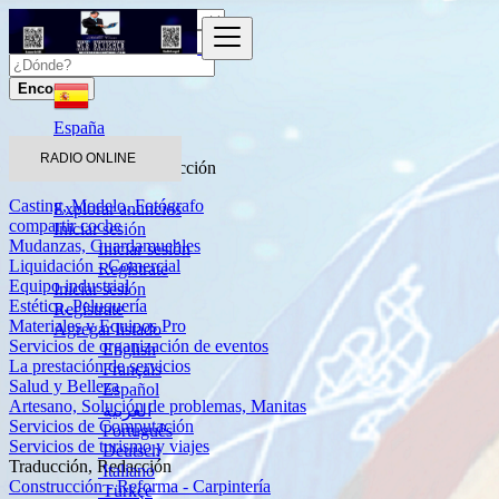
Encontrar
España
Servicios
RADIO ONLINE
Traducción, Redacción
Casting, Modelo, Fotógrafo
Explorar anuncios
compartir coche
Iniciar sesión
Mudanzas, Guardamuebles
Iniciar sesión
Liquidación - Comercial
Regístrate
Equipo industrial
Iniciar sesión
Estética, Peluquería
Regístrate
Materiales y Equipos Pro
Agregar listado
Servicios de organización de eventos
English
La prestación de servicios
Français
Salud y Belleza
Español
Artesano, Solución de problemas, Manitas
العربية
Servicios de Computación
Português
Servicios de turismo y viajes
Deutsch
Traducción, Redacción
Italiano
Construcción - Reforma - Carpintería
Türkçe