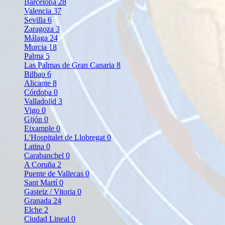
Barcelona
28
Valencia
37
Sevilla
6
Zaragoza
3
Málaga
24
Murcia
18
Palma
5
Las Palmas de Gran Canaria
8
Bilbao
6
Alicante
8
Córdoba
0
Valladolid
3
Vigo
0
Gijón
0
Eixample
0
L'Hospitalet de Llobregat
0
Latina
0
Carabanchel
0
A Coruña
2
Puente de Vallecas
0
Sant Martí
0
Gasteiz / Vitoria
0
Granada
24
Elche
2
Ciudad Lineal
0