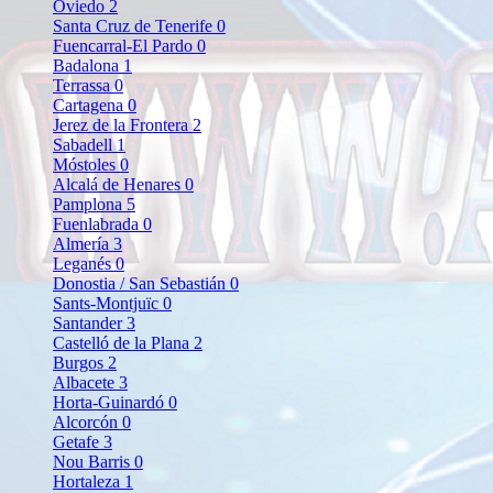
Oviedo
2
Santa Cruz de Tenerife
0
Fuencarral-El Pardo
0
Badalona
1
Terrassa
0
Cartagena
0
Jerez de la Frontera
2
Sabadell
1
Móstoles
0
Alcalá de Henares
0
Pamplona
5
Fuenlabrada
0
Almería
3
Leganés
0
Donostia / San Sebastián
0
Sants-Montjuïc
0
Santander
3
Castelló de la Plana
2
Burgos
2
Albacete
3
Horta-Guinardó
0
Alcorcón
0
Getafe
3
Nou Barris
0
Hortaleza
1