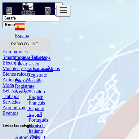
Encontrar
España
Getafe
RADIO ONLINE
Automóviles
Smartphone y Tabletas
Explorar anuncios
Electrónica
Iniciar sesión
Muebles y Electrodomésticos
Iniciar sesión
Bienes raíces
Regístrate
Animales y Mascotas
Iniciar sesión
Moda
Regístrate
Belleza y Bienestar
Agregar listado
Trabajos
English
Servicios
Français
Aprendizaje
Español
Eventos
العربية
Português
Deutsch
Todas las categorías
Italiano
Türkçe
Automóviles
0