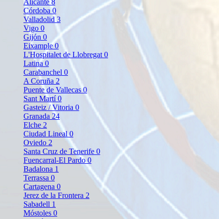
Alicante
8
Córdoba
0
Valladolid
3
Vigo
0
Gijón
0
Eixample
0
L'Hospitalet de Llobregat
0
Latina
0
Carabanchel
0
A Coruña
2
Puente de Vallecas
0
Sant Martí
0
Gasteiz / Vitoria
0
Granada
24
Elche
2
Ciudad Lineal
0
Oviedo
2
Santa Cruz de Tenerife
0
Fuencarral-El Pardo
0
Badalona
1
Terrassa
0
Cartagena
0
Jerez de la Frontera
2
Sabadell
1
Móstoles
0