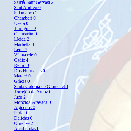
Sarrià-Sant Gervasi
2
Sant Andreu
0
Salamanca
2
Chamberí
0
Usera
0
Tarragona
2
Chamartín
0
Lleida
2
Marbella
3
León
7
Villaverde
0
Cadiz
4
Retiro
0
Dos Hermanas
0
Mataró
0
Gràcia
0
Santa Coloma de Gramenet
1
Torrejón de Ardoz
0
Jaén
2
Moncloa-Aravaca
0
Algeciras
0
Parla
0
Delicias
0
Ourense
2
Alcobendas
0