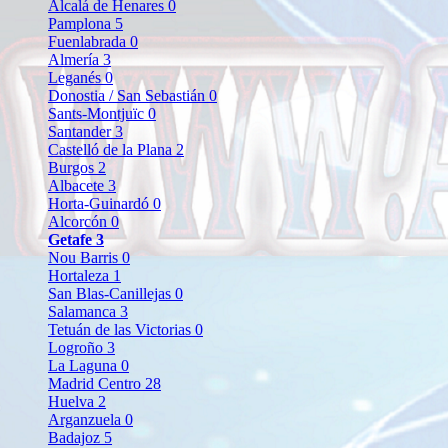
Alcalá de Henares
0
Pamplona
5
Fuenlabrada
0
Almería
3
Leganés
0
Donostia / San Sebastián
0
Sants-Montjuïc
0
Santander
3
Castelló de la Plana
2
Burgos
2
Albacete
3
Horta-Guinardó
0
Alcorcón
0
Getafe
3
Nou Barris
0
Hortaleza
1
San Blas-Canillejas
0
Salamanca
3
Tetuán de las Victorias
0
Logroño
3
La Laguna
0
Madrid Centro
28
Huelva
2
Arganzuela
0
Badajoz
5