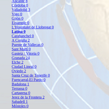
Alicante
8
Córdoba
0
Valladolid
3
Vigo
0
Gijón
0
Eixample
0
L'Hospitalet de Llobregat
0
Latina
0
Carabanchel
0
A Coruña
2
Puente de Vallecas
0
Sant Martí
0
Gasteiz / Vitoria
0
Granada
24
Elche
2
Ciudad Lineal
0
Oviedo
2
Santa Cruz de Tenerife
0
Fuencarral-El Pardo
0
Badalona
1
Terrassa
0
Cartagena
0
Jerez de la Frontera
2
Sabadell
1
Móstoles
0