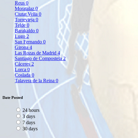
Reus
0
Moratalaz
0
Ciutat Vella
0
Torrevieja
0
Telde
0
Barakaldo
0
Lugo
2
San Fernando
0
Girona
4
Las Rozas de Madrid
4
Santiago de Compostela
2
Cáceres
2
Lorca
0
Coslada
0
Talavera de la Reina
0
Date Posted
24 hours
3 days
7 days
30 days