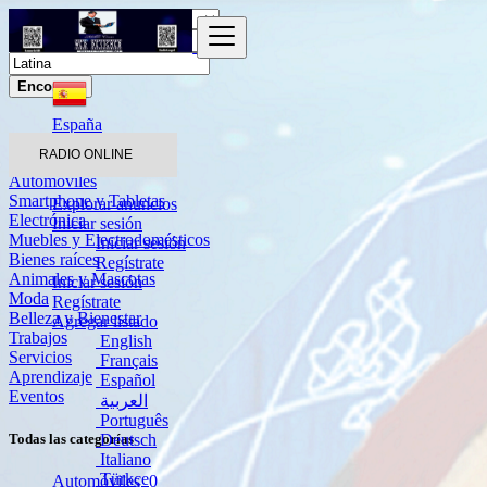
Encontrar
España
Latina
RADIO ONLINE
Automóviles
Smartphone y Tabletas
Explorar anuncios
Electrónica
Iniciar sesión
Muebles y Electrodomésticos
Iniciar sesión
Bienes raíces
Regístrate
Animales y Mascotas
Iniciar sesión
Moda
Regístrate
Belleza y Bienestar
Agregar listado
Trabajos
English
Servicios
Français
Aprendizaje
Español
Eventos
العربية
Português
Deutsch
Todas las categorías
Italiano
Türkçe
Automóviles
0