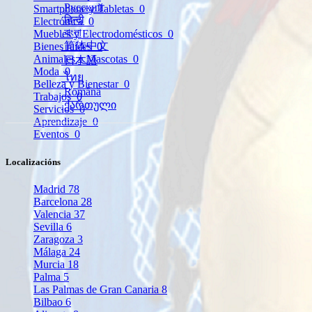
Русский
Smartphone y Tabletas
0
हिन्दी
Electrónica
0
বাংলা
Muebles y Electrodomésticos
0
简体中文
Bienes raíces
0
Animales y Mascotas
0
日本語
Moda
0
ไทย
Belleza y Bienestar
0
Română
Trabajos
0
ქართული
Servicios
0
Aprendizaje
0
Eventos
0
Localizacións
Madrid
78
Barcelona
28
Valencia
37
Sevilla
6
Zaragoza
3
Málaga
24
Murcia
18
Palma
5
Las Palmas de Gran Canaria
8
Bilbao
6