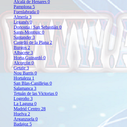
Alcalá de Henares
0
Pamplona
5
Fuenlabrada
0
Almería
3
Leganés
0
Donostia / San Sebastián
0
Sants-Montjuïc
0
Santander
3
Castelló de la Plana
2
Burgos
2
Albacete
3
Horta-Guinardó
0
Alcorcón
0
Getafe
3
Nou Barris
0
Hortaleza
1
San Blas-Canillejas
0
Salamanca
3
Tetuán de las Victorias
0
Logroño
3
La Laguna
0
Madrid Centro
28
Huelva
2
Arganzuela
0
Badajoz
5