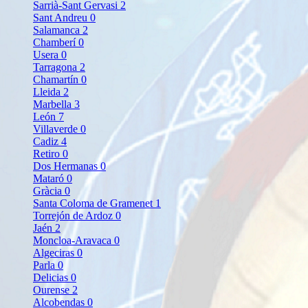
Sarrià-Sant Gervasi
2
Sant Andreu
0
Salamanca
2
Chamberí
0
Usera
0
Tarragona
2
Chamartín
0
Lleida
2
Marbella
3
León
7
Villaverde
0
Cadiz
4
Retiro
0
Dos Hermanas
0
Mataró
0
Gràcia
0
Santa Coloma de Gramenet
1
Torrejón de Ardoz
0
Jaén
2
Moncloa-Aravaca
0
Algeciras
0
Parla
0
Delicias
0
Ourense
2
Alcobendas
0