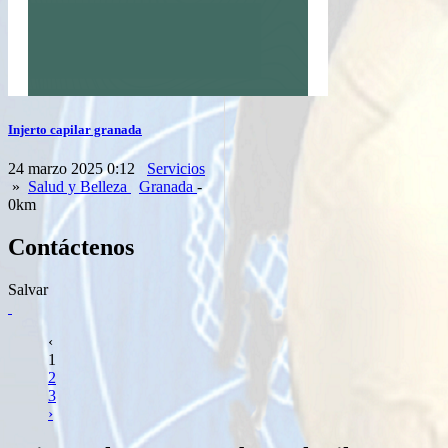
Injerto capilar granada
24 marzo 2025 0:12
Servicios
»
Salud y Belleza
Granada
-
0km
Contáctenos
Salvar
‹
1
2
3
›