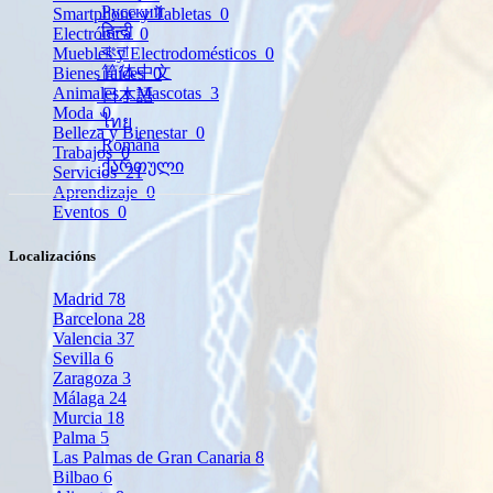
Русский
Smartphone y Tabletas
0
हिन्दी
Electrónica
0
বাংলা
Muebles y Electrodomésticos
0
简体中文
Bienes raíces
0
Animales y Mascotas
3
日本語
Moda
0
ไทย
Belleza y Bienestar
0
Română
Trabajos
0
ქართული
Servicios
21
Aprendizaje
0
Eventos
0
Localizacións
Madrid
78
Barcelona
28
Valencia
37
Sevilla
6
Zaragoza
3
Málaga
24
Murcia
18
Palma
5
Las Palmas de Gran Canaria
8
Bilbao
6