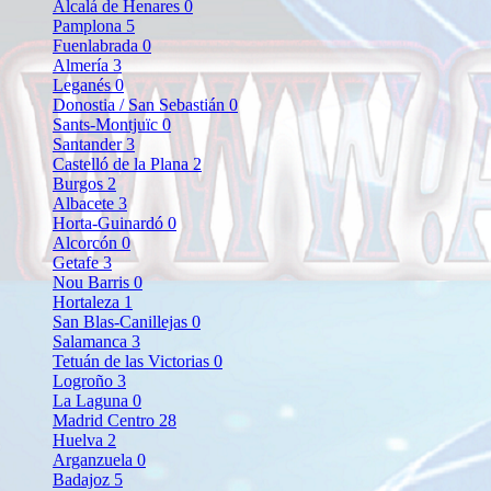
Alcalá de Henares
0
Pamplona
5
Fuenlabrada
0
Almería
3
Leganés
0
Donostia / San Sebastián
0
Sants-Montjuïc
0
Santander
3
Castelló de la Plana
2
Burgos
2
Albacete
3
Horta-Guinardó
0
Alcorcón
0
Getafe
3
Nou Barris
0
Hortaleza
1
San Blas-Canillejas
0
Salamanca
3
Tetuán de las Victorias
0
Logroño
3
La Laguna
0
Madrid Centro
28
Huelva
2
Arganzuela
0
Badajoz
5