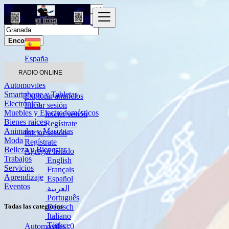
Encontrar
España
Granada
RADIO ONLINE
Automóviles
Smartphone y Tabletas
Explorar anuncios
Electrónica
Iniciar sesión
Muebles y Electrodomésticos
Iniciar sesión
Bienes raíces
Regístrate
Animales y Mascotas
Iniciar sesión
Moda
Regístrate
Belleza y Bienestar
Agregar listado
Trabajos
English
Servicios
Français
Aprendizaje
Español
Eventos
العربية
Português
Deutsch
Todas las categorías
Italiano
Türkçe
Automóviles
0