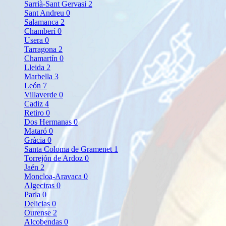
Sarrià-Sant Gervasi
2
Sant Andreu
0
Salamanca
2
Chamberí
0
Usera
0
Tarragona
2
Chamartín
0
Lleida
2
Marbella
3
León
7
Villaverde
0
Cadiz
4
Retiro
0
Dos Hermanas
0
Mataró
0
Gràcia
0
Santa Coloma de Gramenet
1
Torrejón de Ardoz
0
Jaén
2
Moncloa-Aravaca
0
Algeciras
0
Parla
0
Delicias
0
Ourense
2
Alcobendas
0