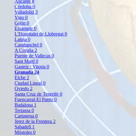
Alicante
8
Córdoba
0
Valladolid
3
Vigo
0
Gijón
0
Eixample
0
L'Hospitalet de Llobregat
0
Latina
0
Carabanchel
0
A Coruña
2
Puente de Vallecas
0
Sant Martí
0
Gasteiz / Vitoria
0
Granada
24
Elche
2
Ciudad Lineal
0
Oviedo
2
Santa Cruz de Tenerife
0
Fuencarral-El Pardo
0
Badalona
1
Terrassa
0
Cartagena
0
Jerez de la Frontera
2
Sabadell
1
Móstoles
0