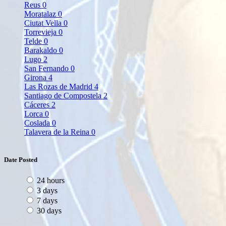
Reus
0
Moratalaz
0
Ciutat Vella
0
Torrevieja
0
Telde
0
Barakaldo
0
Lugo
2
San Fernando
0
Girona
4
Las Rozas de Madrid
4
Santiago de Compostela
2
Cáceres
2
Lorca
0
Coslada
0
Talavera de la Reina
0
Date Posted
24 hours
3 days
7 days
30 days