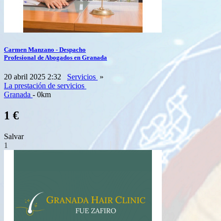
Carmen Manzano - Despacho
Profesional de Abogados en Granada
20 abril 2025 2:32
Servicios
»
La prestación de servicios
Granada
- 0km
1 €
Salvar
1