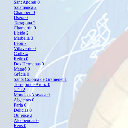
Sant Andreu
0
Salamanca
2
Chamberí
0
Usera
0
Tarragona
2
Chamartín
0
Lleida
2
Marbella
3
León
7
Villaverde
0
Cadiz
4
Retiro
0
Dos Hermanas
0
Mataró
0
Gràcia
0
Santa Coloma de Gramenet
1
Torrejón de Ardoz
0
Jaén
2
Moncloa-Aravaca
0
Algeciras
0
Parla
0
Delicias
0
Ourense
2
Alcobendas
0
Reus
0