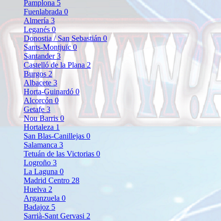
Pamplona
5
Fuenlabrada
0
Almería
3
Leganés
0
Donostia / San Sebastián
0
Sants-Montjuïc
0
Santander
3
Castelló de la Plana
2
Burgos
2
Albacete
3
Horta-Guinardó
0
Alcorcón
0
Getafe
3
Nou Barris
0
Hortaleza
1
San Blas-Canillejas
0
Salamanca
3
Tetuán de las Victorias
0
Logroño
3
La Laguna
0
Madrid Centro
28
Huelva
2
Arganzuela
0
Badajoz
5
Sarrià-Sant Gervasi
2