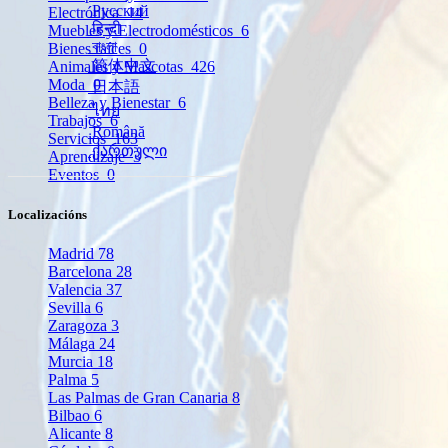
Русский
Electrónica
14
हिन्दी
Muebles y Electrodomésticos
6
বাংলা
Bienes raíces
0
简体中文
Animales y Mascotas
426
Moda
0
日本語
Belleza y Bienestar
6
ไทย
Trabajos
6
Română
Servicios
163
ქართული
Aprendizaje
3
Eventos
0
Localizacións
Madrid
78
Barcelona
28
Valencia
37
Sevilla
6
Zaragoza
3
Málaga
24
Murcia
18
Palma
5
Las Palmas de Gran Canaria
8
Bilbao
6
Alicante
8