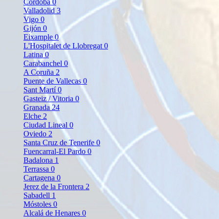
Córdoba
0
Valladolid
3
Vigo
0
Gijón
0
Eixample
0
L'Hospitalet de Llobregat
0
Latina
0
Carabanchel
0
A Coruña
2
Puente de Vallecas
0
Sant Martí
0
Gasteiz / Vitoria
0
Granada
24
Elche
2
Ciudad Lineal
0
Oviedo
2
Santa Cruz de Tenerife
0
Fuencarral-El Pardo
0
Badalona
1
Terrassa
0
Cartagena
0
Jerez de la Frontera
2
Sabadell
1
Móstoles
0
Alcalá de Henares
0