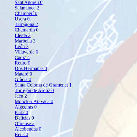
Sant Andreu
0
Salamanca
2
Chamberí
0
Usera
0
Tarragona
2
Chamartín
0
Lleida
2
Marbella
3
León
7
Villaverde
0
Cadiz
4
Retiro
0
Dos Hermanas
0
Mataró
0
Gràcia
0
Santa Coloma de Gramenet
1
Torrejón de Ardoz
0
Jaén
2
Moncloa-Aravaca
0
Algeciras
0
Parla
0
Delicias
0
Ourense
2
Alcobendas
0
Reus
0