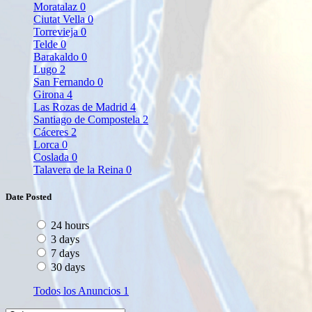
Moratalaz
0
Ciutat Vella
0
Torrevieja
0
Telde
0
Barakaldo
0
Lugo
2
San Fernando
0
Girona
4
Las Rozas de Madrid
4
Santiago de Compostela
2
Cáceres
2
Lorca
0
Coslada
0
Talavera de la Reina
0
Date Posted
24 hours
3 days
7 days
30 days
Todos los Anuncios
1