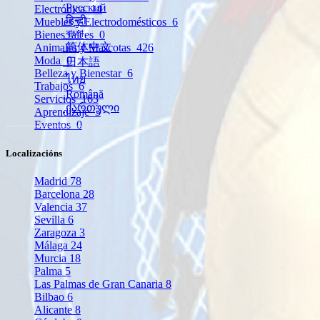
Русский
Electrónica
14
हिन्दी
Muebles y Electrodomésticos
6
বাংলা
Bienes raíces
0
简体中文
Animales y Mascotas
426
Moda
0
日本語
Belleza y Bienestar
6
ไทย
Trabajos
6
Română
Servicios
163
ქართული
Aprendizaje
3
Eventos
0
Localizacións
Madrid
78
Barcelona
28
Valencia
37
Sevilla
6
Zaragoza
3
Málaga
24
Murcia
18
Palma
5
Las Palmas de Gran Canaria
8
Bilbao
6
Alicante
8