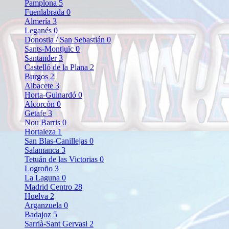
Pamplona
5
Fuenlabrada
0
Almería
3
Leganés
0
Donostia / San Sebastián
0
Sants-Montjuïc
0
Santander
3
Castelló de la Plana
2
Burgos
2
Albacete
3
Horta-Guinardó
0
Alcorcón
0
Getafe
3
Nou Barris
0
Hortaleza
1
San Blas-Canillejas
0
Salamanca
3
Tetuán de las Victorias
0
Logroño
3
La Laguna
0
Madrid Centro
28
Huelva
2
Arganzuela
0
Badajoz
5
Sarrià-Sant Gervasi
2