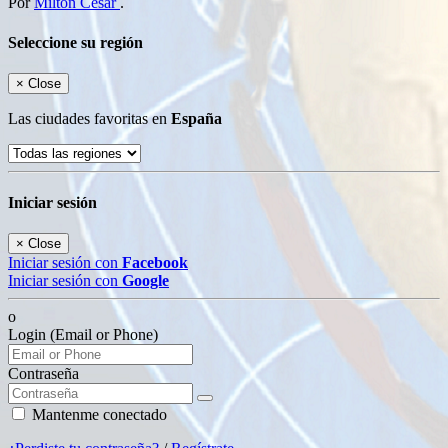
Por
Milton Cesar
.
Seleccione su región
×
Close
Las ciudades favoritas en
España
Iniciar sesión
×
Close
Iniciar sesión con
Facebook
Iniciar sesión con
Google
o
Login (Email or Phone)
Contraseña
Mantenme conectado