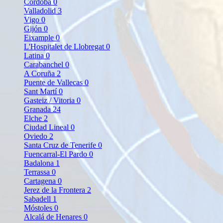
Córdoba
0
Valladolid
3
Vigo
0
Gijón
0
Eixample
0
L'Hospitalet de Llobregat
0
Latina
0
Carabanchel
0
A Coruña
2
Puente de Vallecas
0
Sant Martí
0
Gasteiz / Vitoria
0
Granada
24
Elche
2
Ciudad Lineal
0
Oviedo
2
Santa Cruz de Tenerife
0
Fuencarral-El Pardo
0
Badalona
1
Terrassa
0
Cartagena
0
Jerez de la Frontera
2
Sabadell
1
Móstoles
0
Alcalá de Henares
0