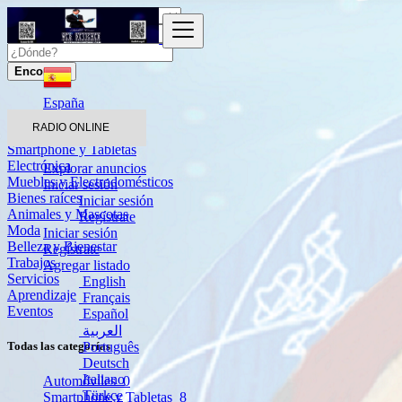
Encontrar
España
RADIO ONLINE
Automóviles
Smartphone y Tabletas
Electrónica
Explorar anuncios
Muebles y Electrodomésticos
Iniciar sesión
Bienes raíces
Iniciar sesión
Animales y Mascotas
Regístrate
Moda
Iniciar sesión
Belleza y Bienestar
Regístrate
Trabajos
Agregar listado
Servicios
English
Aprendizaje
Français
Eventos
Español
العربية
Português
Todas las categorías
Deutsch
Italiano
Automóviles
0
Türkçe
Smartphone y Tabletas
8