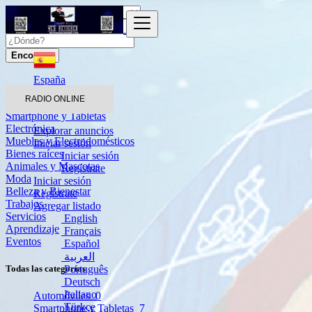
Encontrar
España
RADIO ONLINE
Automóviles
Smartphone y Tabletas
Electrónica
Explorar anuncios
Muebles y Electrodomésticos
Iniciar sesión
Bienes raíces
Iniciar sesión
Animales y Mascotas
Regístrate
Moda
Iniciar sesión
Belleza y Bienestar
Regístrate
Trabajos
Agregar listado
Servicios
English
Aprendizaje
Français
Eventos
Español
العربية
Português
Todas las categorías
Deutsch
Italiano
Automóviles
0
Türkçe
Smartphone y Tabletas
7