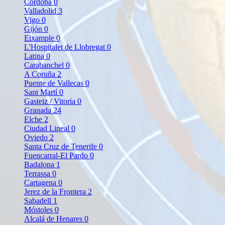
Córdoba
0
Valladolid
3
Vigo
0
Gijón
0
Eixample
0
L'Hospitalet de Llobregat
0
Latina
0
Carabanchel
0
A Coruña
2
Puente de Vallecas
0
Sant Martí
0
Gasteiz / Vitoria
0
Granada
24
Elche
2
Ciudad Lineal
0
Oviedo
2
Santa Cruz de Tenerife
0
Fuencarral-El Pardo
0
Badalona
1
Terrassa
0
Cartagena
0
Jerez de la Frontera
2
Sabadell
1
Móstoles
0
Alcalá de Henares
0