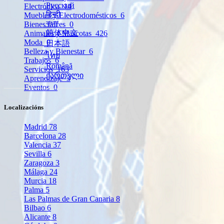
Русский
Electrónica
14
हिन्दी
Muebles y Electrodomésticos
6
বাংলা
Bienes raíces
0
简体中文
Animales y Mascotas
426
Moda
0
日本語
Belleza y Bienestar
6
ไทย
Trabajos
6
Română
Servicios
163
ქართული
Aprendizaje
3
Eventos
0
Localizacións
Madrid
78
Barcelona
28
Valencia
37
Sevilla
6
Zaragoza
3
Málaga
24
Murcia
18
Palma
5
Las Palmas de Gran Canaria
8
Bilbao
6
Alicante
8