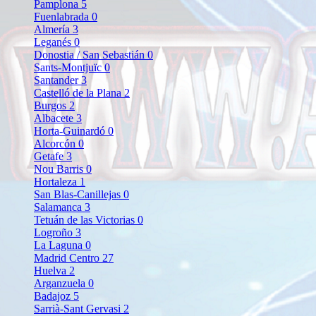
Pamplona
5
Fuenlabrada
0
Almería
3
Leganés
0
Donostia / San Sebastián
0
Sants-Montjuïc
0
Santander
3
Castelló de la Plana
2
Burgos
2
Albacete
3
Horta-Guinardó
0
Alcorcón
0
Getafe
3
Nou Barris
0
Hortaleza
1
San Blas-Canillejas
0
Salamanca
3
Tetuán de las Victorias
0
Logroño
3
La Laguna
0
Madrid Centro
27
Huelva
2
Arganzuela
0
Badajoz
5
Sarrià-Sant Gervasi
2