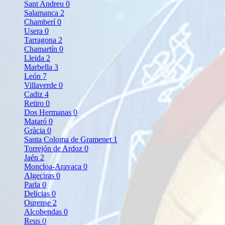
Sant Andreu
0
Salamanca
2
Chamberí
0
Usera
0
Tarragona
2
Chamartín
0
Lleida
2
Marbella
3
León
7
Villaverde
0
Cadiz
4
Retiro
0
Dos Hermanas
0
Mataró
0
Gràcia
0
Santa Coloma de Gramenet
1
Torrejón de Ardoz
0
Jaén
2
Moncloa-Aravaca
0
Algeciras
0
Parla
0
Delicias
0
Ourense
2
Alcobendas
0
Reus
0