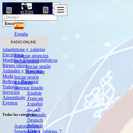
Encontrar
España
RADIO ONLINE
Automóviles
Smartphone y Tabletas
Electrónica
Explorar anuncios
Muebles y Electrodomésticos
Iniciar sesión
Bienes raíces
Iniciar sesión
Animales y Mascotas
Regístrate
Moda
Iniciar sesión
Belleza y Bienestar
Regístrate
Trabajos
Agregar listado
Servicios
English
Aprendizaje
Français
Eventos
Español
العربية
Português
Todas las categorías
Deutsch
Italiano
Automóviles
0
Türkçe
Smartphone y Tabletas
7