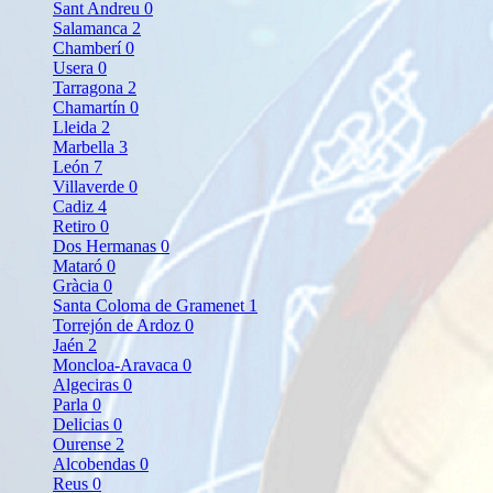
Sant Andreu
0
Salamanca
2
Chamberí
0
Usera
0
Tarragona
2
Chamartín
0
Lleida
2
Marbella
3
León
7
Villaverde
0
Cadiz
4
Retiro
0
Dos Hermanas
0
Mataró
0
Gràcia
0
Santa Coloma de Gramenet
1
Torrejón de Ardoz
0
Jaén
2
Moncloa-Aravaca
0
Algeciras
0
Parla
0
Delicias
0
Ourense
2
Alcobendas
0
Reus
0