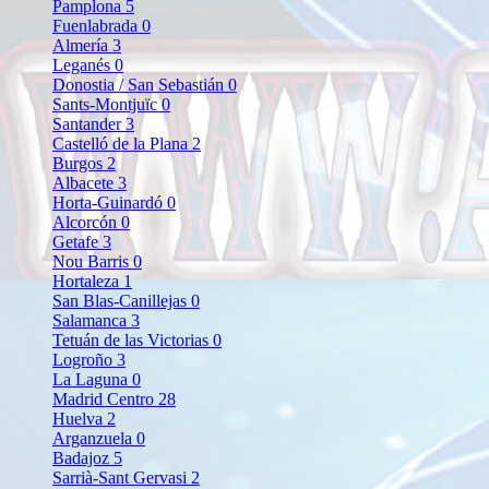
Pamplona
5
Fuenlabrada
0
Almería
3
Leganés
0
Donostia / San Sebastián
0
Sants-Montjuïc
0
Santander
3
Castelló de la Plana
2
Burgos
2
Albacete
3
Horta-Guinardó
0
Alcorcón
0
Getafe
3
Nou Barris
0
Hortaleza
1
San Blas-Canillejas
0
Salamanca
3
Tetuán de las Victorias
0
Logroño
3
La Laguna
0
Madrid Centro
28
Huelva
2
Arganzuela
0
Badajoz
5
Sarrià-Sant Gervasi
2