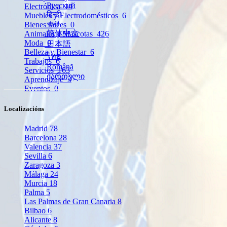
Русский
Electrónica
14
हिन्दी
Muebles y Electrodomésticos
6
বাংলা
Bienes raíces
0
简体中文
Animales y Mascotas
426
Moda
0
日本語
Belleza y Bienestar
6
ไทย
Trabajos
6
Română
Servicios
163
ქართული
Aprendizaje
3
Eventos
0
Localizacións
Madrid
78
Barcelona
28
Valencia
37
Sevilla
6
Zaragoza
3
Málaga
24
Murcia
18
Palma
5
Las Palmas de Gran Canaria
8
Bilbao
6
Alicante
8