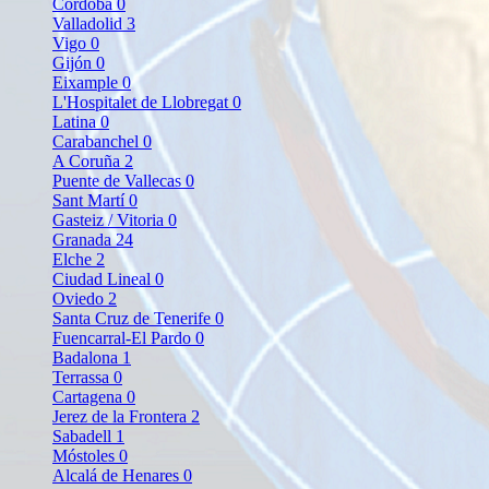
Córdoba
0
Valladolid
3
Vigo
0
Gijón
0
Eixample
0
L'Hospitalet de Llobregat
0
Latina
0
Carabanchel
0
A Coruña
2
Puente de Vallecas
0
Sant Martí
0
Gasteiz / Vitoria
0
Granada
24
Elche
2
Ciudad Lineal
0
Oviedo
2
Santa Cruz de Tenerife
0
Fuencarral-El Pardo
0
Badalona
1
Terrassa
0
Cartagena
0
Jerez de la Frontera
2
Sabadell
1
Móstoles
0
Alcalá de Henares
0