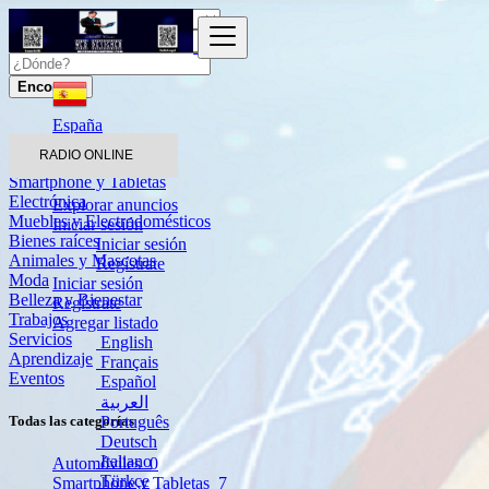
Encontrar
España
RADIO ONLINE
Automóviles
Smartphone y Tabletas
Electrónica
Explorar anuncios
Muebles y Electrodomésticos
Iniciar sesión
Bienes raíces
Iniciar sesión
Animales y Mascotas
Regístrate
Moda
Iniciar sesión
Belleza y Bienestar
Regístrate
Trabajos
Agregar listado
Servicios
English
Aprendizaje
Français
Eventos
Español
العربية
Português
Todas las categorías
Deutsch
Italiano
Automóviles
0
Türkçe
Smartphone y Tabletas
7