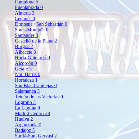
Pamplona
5
Fuenlabrada
0
Almería
3
Leganés
0
Donostia / San Sebastián
0
Sants-Montjuïc
0
Santander
3
Castelló de la Plana
2
Burgos
2
Albacete
3
Horta-Guinardó
0
Alcorcón
0
Getafe
3
Nou Barris
0
Hortaleza
1
San Blas-Canillejas
0
Salamanca
3
Tetuán de las Victorias
0
Logroño
3
La Laguna
0
Madrid Centro
28
Huelva
2
Arganzuela
0
Badajoz
5
Sarrià-Sant Gervasi
2