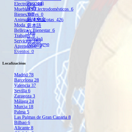
Русский
Electrónica
14
हिन्दी
Muebles y Electrodomésticos
6
বাংলা
Bienes raíces
0
简体中文
Animales y Mascotas
426
Moda
0
日本語
Belleza y Bienestar
6
ไทย
Trabajos
6
Română
Servicios
163
ქართული
Aprendizaje
3
Eventos
0
Localizacións
Madrid
78
Barcelona
28
Valencia
37
Sevilla
6
Zaragoza
3
Málaga
24
Murcia
18
Palma
5
Las Palmas de Gran Canaria
8
Bilbao
6
Alicante
8