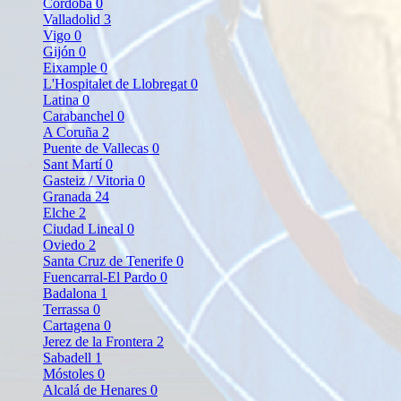
Córdoba
0
Valladolid
3
Vigo
0
Gijón
0
Eixample
0
L'Hospitalet de Llobregat
0
Latina
0
Carabanchel
0
A Coruña
2
Puente de Vallecas
0
Sant Martí
0
Gasteiz / Vitoria
0
Granada
24
Elche
2
Ciudad Lineal
0
Oviedo
2
Santa Cruz de Tenerife
0
Fuencarral-El Pardo
0
Badalona
1
Terrassa
0
Cartagena
0
Jerez de la Frontera
2
Sabadell
1
Móstoles
0
Alcalá de Henares
0