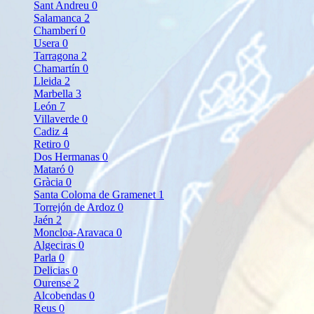
Sant Andreu
0
Salamanca
2
Chamberí
0
Usera
0
Tarragona
2
Chamartín
0
Lleida
2
Marbella
3
León
7
Villaverde
0
Cadiz
4
Retiro
0
Dos Hermanas
0
Mataró
0
Gràcia
0
Santa Coloma de Gramenet
1
Torrejón de Ardoz
0
Jaén
2
Moncloa-Aravaca
0
Algeciras
0
Parla
0
Delicias
0
Ourense
2
Alcobendas
0
Reus
0