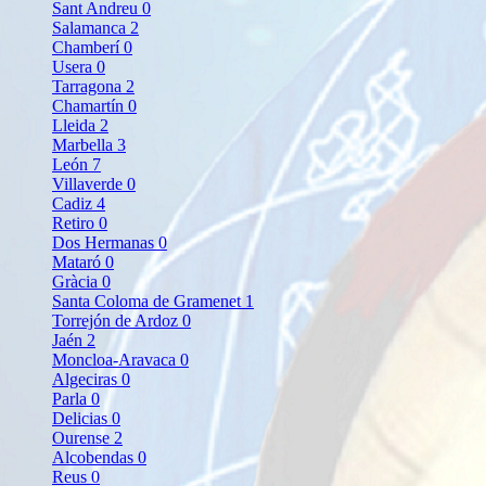
Sant Andreu
0
Salamanca
2
Chamberí
0
Usera
0
Tarragona
2
Chamartín
0
Lleida
2
Marbella
3
León
7
Villaverde
0
Cadiz
4
Retiro
0
Dos Hermanas
0
Mataró
0
Gràcia
0
Santa Coloma de Gramenet
1
Torrejón de Ardoz
0
Jaén
2
Moncloa-Aravaca
0
Algeciras
0
Parla
0
Delicias
0
Ourense
2
Alcobendas
0
Reus
0