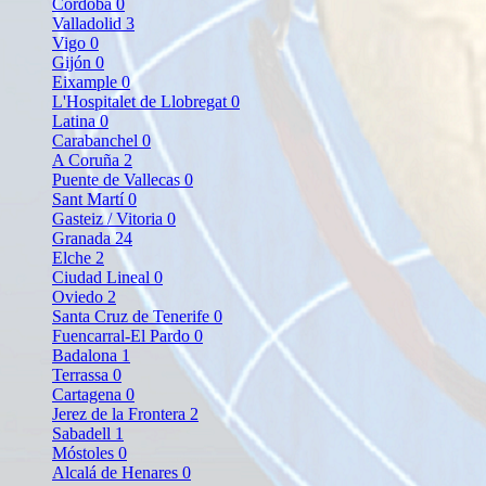
Córdoba
0
Valladolid
3
Vigo
0
Gijón
0
Eixample
0
L'Hospitalet de Llobregat
0
Latina
0
Carabanchel
0
A Coruña
2
Puente de Vallecas
0
Sant Martí
0
Gasteiz / Vitoria
0
Granada
24
Elche
2
Ciudad Lineal
0
Oviedo
2
Santa Cruz de Tenerife
0
Fuencarral-El Pardo
0
Badalona
1
Terrassa
0
Cartagena
0
Jerez de la Frontera
2
Sabadell
1
Móstoles
0
Alcalá de Henares
0