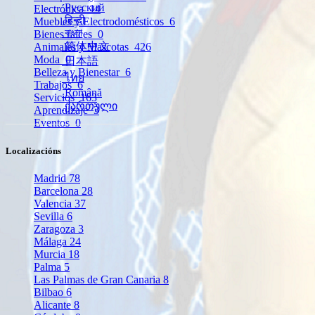
Русский
Electrónica
14
हिन्दी
Muebles y Electrodomésticos
6
বাংলা
Bienes raíces
0
简体中文
Animales y Mascotas
426
Moda
0
日本語
Belleza y Bienestar
6
ไทย
Trabajos
6
Română
Servicios
163
ქართული
Aprendizaje
3
Eventos
0
Localizacións
Madrid
78
Barcelona
28
Valencia
37
Sevilla
6
Zaragoza
3
Málaga
24
Murcia
18
Palma
5
Las Palmas de Gran Canaria
8
Bilbao
6
Alicante
8