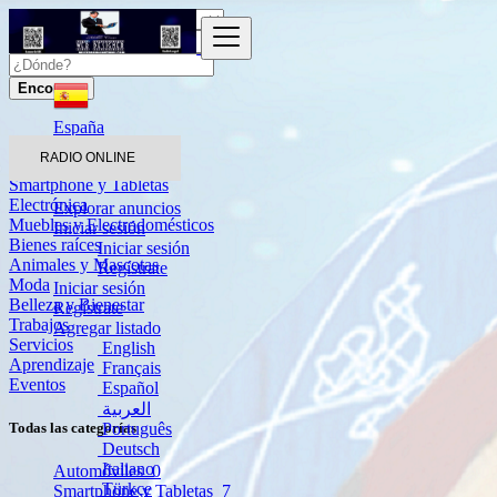
Encontrar
España
RADIO ONLINE
Automóviles
Smartphone y Tabletas
Electrónica
Explorar anuncios
Muebles y Electrodomésticos
Iniciar sesión
Bienes raíces
Iniciar sesión
Animales y Mascotas
Regístrate
Moda
Iniciar sesión
Belleza y Bienestar
Regístrate
Trabajos
Agregar listado
Servicios
English
Aprendizaje
Français
Eventos
Español
العربية
Português
Todas las categorías
Deutsch
Italiano
Automóviles
0
Türkçe
Smartphone y Tabletas
7