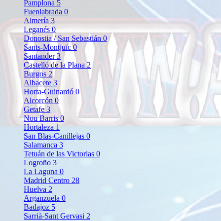
Pamplona
5
Fuenlabrada
0
Almería
3
Leganés
0
Donostia / San Sebastián
0
Sants-Montjuïc
0
Santander
3
Castelló de la Plana
2
Burgos
2
Albacete
3
Horta-Guinardó
0
Alcorcón
0
Getafe
3
Nou Barris
0
Hortaleza
1
San Blas-Canillejas
0
Salamanca
3
Tetuán de las Victorias
0
Logroño
3
La Laguna
0
Madrid Centro
28
Huelva
2
Arganzuela
0
Badajoz
5
Sarrià-Sant Gervasi
2