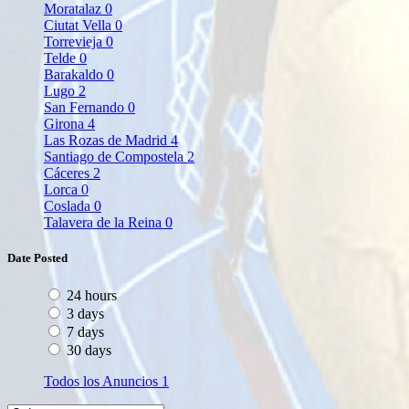
Moratalaz
0
Ciutat Vella
0
Torrevieja
0
Telde
0
Barakaldo
0
Lugo
2
San Fernando
0
Girona
4
Las Rozas de Madrid
4
Santiago de Compostela
2
Cáceres
2
Lorca
0
Coslada
0
Talavera de la Reina
0
Date Posted
24 hours
3 days
7 days
30 days
Todos los Anuncios
1